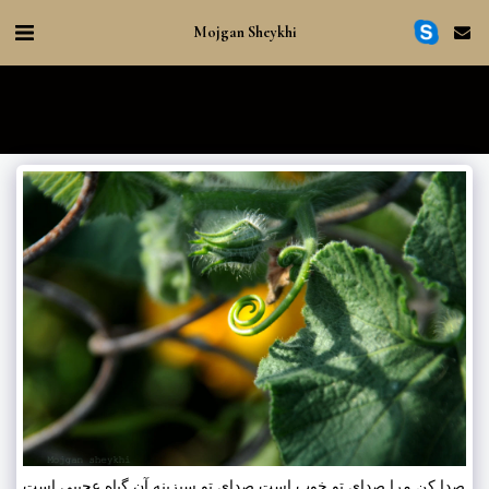
Mojgan Sheykhi
صدا کن مرا صدای تو خوب است صدای تو سبزینه آن گیاه عجیبی است