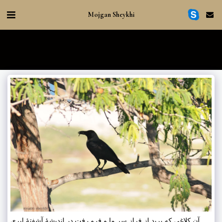
Mojgan Sheykhi
آن کلاغی که پرید از فراز سر ما و فرو رفت در اندیشهٔ آشفتهٔ ابری