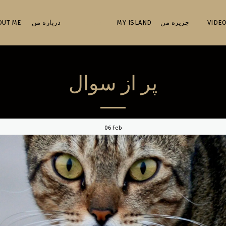
ABOUT ME درباره من
BLOG
MY ISLAND جزیره من
VIDEO
پر از سوال
06
Feb