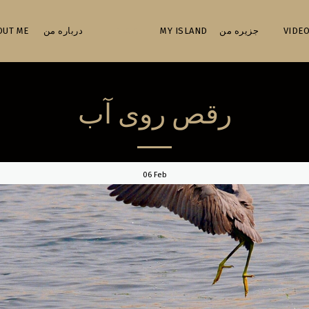
ABOUT ME درباره من
BLOG
MY ISLAND جزیره من
VIDEO
رقص روی آب
06
Feb